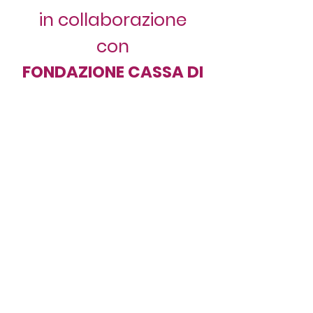
in collaborazione
con
FONDAZIONE CASSA DI
RISPARMIO DI LUCCA
BCC Versilia
Lunigiana e
Garfagnana
LEGGI...
ASSOCIAZIONE FONDO VIVERE
via del Secco, 81 Lido di Camaiore (LU)
c/o
Misericordia Camaiore e Lido
0584.619550
_
366.450 888 5
associaz.fondovivere@libero.it